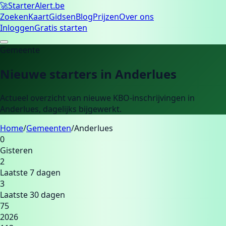
🚀
Starter
Alert.be
Zoeken
Kaart
Gidsen
Blog
Prijzen
Over ons
Inloggen
Gratis starten
Gemeente
Nieuwe starters in
Anderlues
Actueel overzicht van nieuwe KBO-inschrijvingen in
Anderlues
, dagelijks bijgewerkt.
Home
/
Gemeenten
/
Anderlues
0
Gisteren
2
Laatste 7 dagen
3
Laatste 30 dagen
75
2026