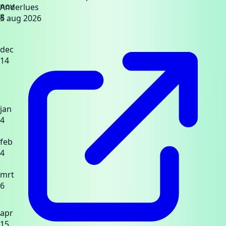
nov
Anderlues
8
5 aug 2026
dec
14
jan
4
feb
4
mrt
6
apr
15