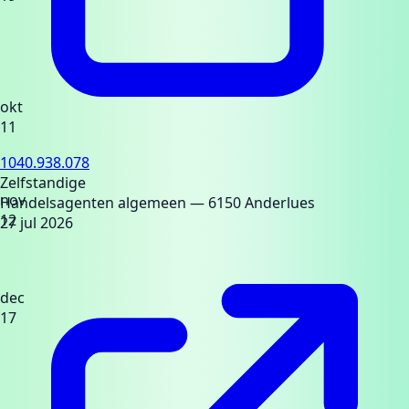
okt
11
1040.938.078
Zelfstandige
nov
Handelsagenten algemeen
— 6150 Anderlues
12
27 jul 2026
dec
17