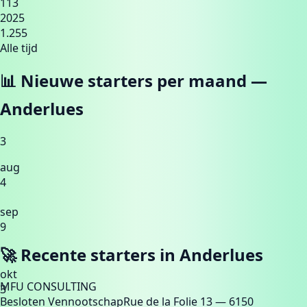
113
2025
1.255
Alle tijd
📊 Nieuwe starters per maand —
Anderlues
3
aug
4
sep
9
🚀 Recente starters in
Anderlues
okt
MFU CONSULTING
3
Besloten Vennootschap
Rue de la Folie 13
— 6150