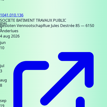
1041.010.136
SOCIETE BATIMENT TRAVAUX PUBLIC
mei
Besloten Vennootschap
Rue Jules Destrée 85
— 6150
7
Anderlues
4 aug 2026
jun
10
jul
3
aug
8
sep
19