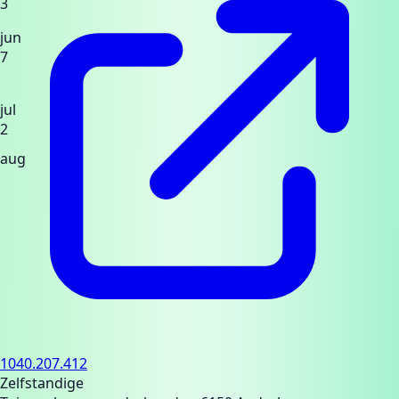
3
jun
7
jul
2
aug
1040.207.412
Zelfstandige