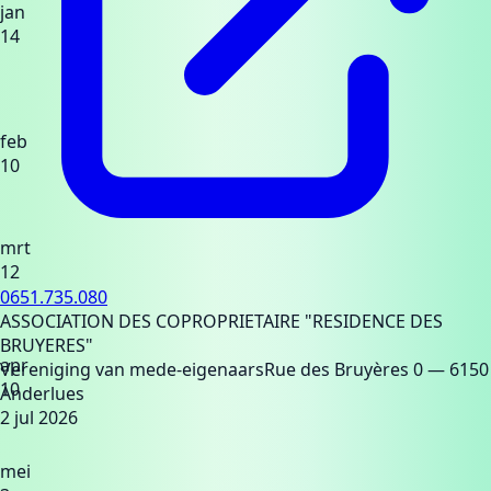
jan
14
feb
10
mrt
12
0651.735.080
ASSOCIATION DES COPROPRIETAIRE "RESIDENCE DES
BRUYERES"
apr
Vereniging van mede-eigenaars
Rue des Bruyères 0
— 6150
10
Anderlues
2 jul 2026
mei